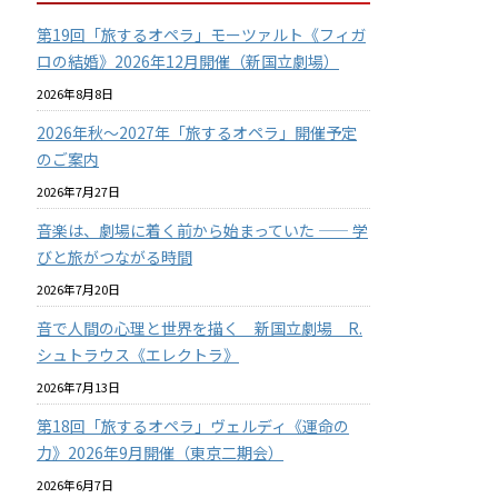
第19回「旅するオペラ」モーツァルト《フィガ
ロの結婚》2026年12月開催（新国立劇場）
2026年8月8日
2026年秋〜2027年「旅するオペラ」開催予定
のご案内
2026年7月27日
音楽は、劇場に着く前から始まっていた —— 学
びと旅がつながる時間
2026年7月20日
音で人間の心理と世界を描く 新国立劇場 R.
シュトラウス《エレクトラ》
2026年7月13日
第18回「旅するオペラ」ヴェルディ《運命の
力》2026年9月開催（東京二期会）
2026年6月7日