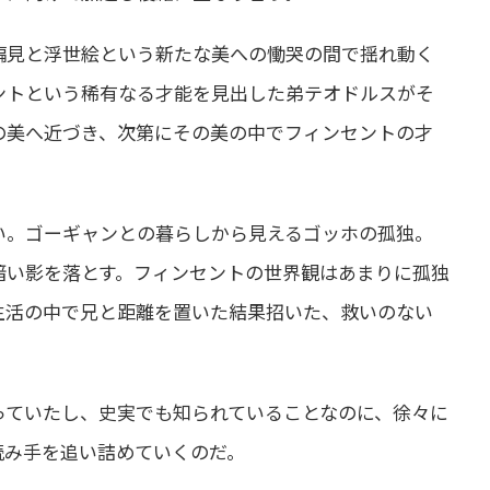
偏見と浮世絵という新たな美への慟哭の間で揺れ動く
ントという稀有なる才能を見出した弟テオドルスがそ
の美へ近づき、次第にその美の中でフィンセントの才
。
い。ゴーギャンとの暮らしから見えるゴッホの孤独。
暗い影を落とす。フィンセントの世界観はあまりに孤独
生活の中で兄と距離を置いた結果招いた、救いのない
っていたし、史実でも知られていることなのに、徐々に
読み手を追い詰めていくのだ。