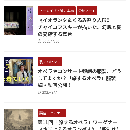
アーカイブ・過去実績
公演ノート
《イオランタ＆くるみ割り人形》──
チャイコフスキーが描いた、幻想と愛
の交錯する舞台
2025/7/20
装いのヒント
オペラやコンサート観劇の服装、どう
してますか？「旅するオペラ」服装
編・動画公開！
2025/9/7
講座・セミナー
第11回「旅するオペラ」ワーグナー
《さまよえるオランダ人》（新制作）